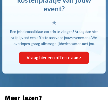
case
case
en
2.000
event?
belonen
enodigden.
Bekijk
voor
p
de
de
0
case
impact
aart
Ben je helemaal klaar om erin te vliegen? Vraag dan hier
die
025
vrijblijvend een offerte aan voor jouw evenement. We
ze
ond
overlopen graag alle mogelijkheden samen met jou.
maken.
un
centste
Vraag hier een offerte aan >
vent
Bekijk
aats
de
case
even
nepolis-
ioscopen:
Meer lezen?
en
ivé-