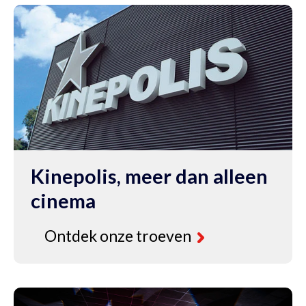
lmvoorstelling
an
e
spirerende
ocufilm
050’,
oor
.300
anwezigen.
Kinepolis, meer dan alleen
cinema
Bekijk
de
case
Ontdek onze troeven