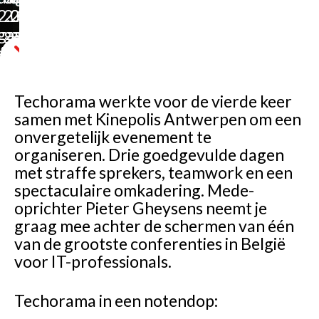
2.000
2.000
2.000
gasten,
gasten,
gasten,
één
één
één
unieke
unieke
unieke
ervaring.
ervaring.
ervaring.
Techorama werkte voor de vierde keer
samen met Kinepolis Antwerpen om een
onvergetelijk evenement te
organiseren. Drie goedgevulde dagen
met straffe sprekers, teamwork en een
spectaculaire omkadering. Mede-
oprichter Pieter Gheysens neemt je
graag mee achter de schermen van één
van de grootste conferenties in België
voor IT-professionals.
Techorama in een notendop: