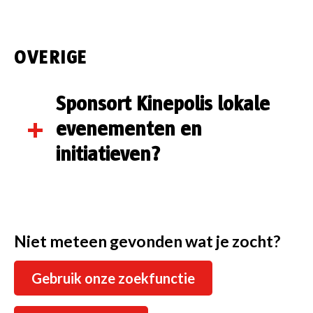
Voor meer informatie over de
tarieven voor
schermreclame
kan je
hier
terecht.
OVERIGE
Sponsort Kinepolis lokale
evenementen en
initiatieven?
Door het grote aantal
aanvragen kunnen wij
individuele projecten of
Niet meteen gevonden wat je zocht?
evenementen helaas niet
financieel ondersteunen of
Gebruik onze zoekfunctie
sponsoren met gratis tickets.
We wensen u in elk geval veel