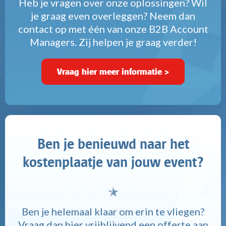
Heb je vragen over onze oplossingen? Wil
je graag even overleggen? Neem dan
contact op met één van onze B2B Account
Managers. Zij helpen je graag verder!
Vraag hier meer informatie >
Ben je benieuwd naar het
kostenplaatje van jouw event?
Ben je helemaal klaar om erin te vliegen?
Vraag dan hier vrijblijvend een offerte aan