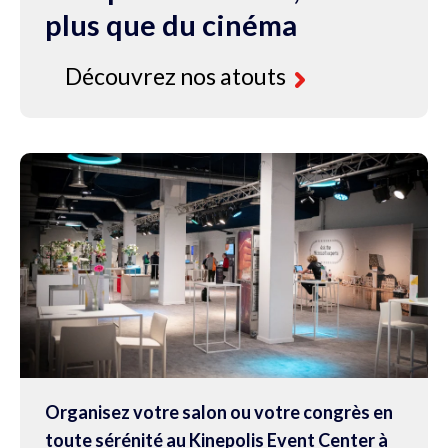
nt
ont
plus que du cinéma
polis
ssisté
assisté
ness,
.300
1.300
Découvrez nos atouts
demment
ersonnes.
personnes.
Consultez
Consultez
Consultez
l'exemple
l'exemple
l'exemple
Organisez votre salon ou votre congrès en
toute sérénité au Kinepolis Event Center à