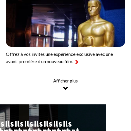
Offrez à vos invités une expérience exclusive avec une
avant-première d’un nouveau film.
Afficher plus
ls
Ils
Ils
Ils
Ils
Ils
Ils
Ils