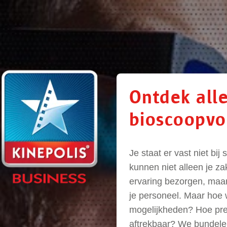
Ontdek all
bioscoopvou
Je staat er vast niet bij
kunnen niet alleen je z
ervaring bezorgen, maar
je personeel. Maar hoe w
mogelijkheden? Hoe prese
aftrekbaar? We bundele