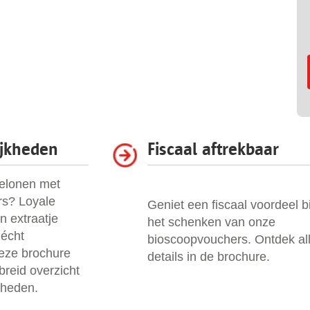
jkheden
Fiscaal aftrekbaar
belonen met
s? Loyale
Geniet een fiscaal voordeel bi
 extraatje
het schenken van onze
 écht
bioscoopvouchers. Ontdek al
eze brochure
details in de brochure.
ebreid overzicht
kheden.