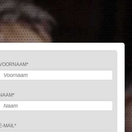
VOORNAAM
*
NAAM
*
E-MAIL
*