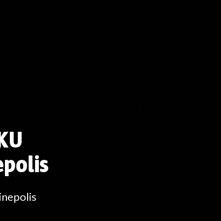
 KU
epolis
inepolis