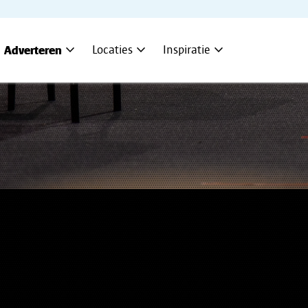
expand_more
expand_more
expand_more
Adverteren
Locaties
Inspiratie