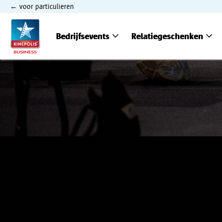
voor particulieren
expand_more
expand_more
Bedrijfsevents
Relatiegeschenken