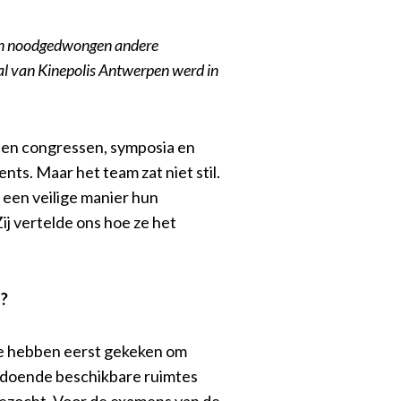
ven noodgedwongen andere
al van Kinepolis Antwerpen werd in
len congressen, symposia en
s. Maar het team zat niet stil.
 een veilige manier hun
j vertelde ons hoe ze het
n?
We hebben eerst gekeken om
oldoende beschikbare ruimtes
 gezocht. Voor de examens van de