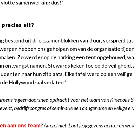
l vlotte samenwerking dus!”
precies uit?
 bestond uit drie examenblokken van 3 uur, verspreid tuss
erpen hebben ons geholpen om van de organisatie tijdens
 maken. Zo werd er op de parking een tent opgebouwd, w
 in ontvangst namen. Stewards keken toe op de veiligheid, 
udenten naar hun zitplaats. Elke tafel werd op een veilige
 de Hollywoodzaal verlaten.”
xamens is geen doorsnee-opdracht voor het team van Kinepolis 
event, bedrijfscongres of seminarie een aangename en veilige er
gen aan ons team
? Aarzel niet. Laat je gegevens achter en we 