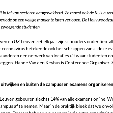
teit in tal van sectoren aangewakkerd. Zo moest ook de KU Leu
riode op een veilige manier te laten verlopen. De Hollywoodza
00 zwoegende studenten
.
n en UZ Leuven zet elk jaar zijn schouders onder tiental
oronavirus betekende ook het schrappen van al deze event
Vlaanderen een netwerk van locaties uit waar studenten op
leggen. Hanne Van den Keybus is Conference Organiser. Zi
 uitwijken en buiten de campussen examens organisere
 Leuven gebeuren slechts 14% van alle examens online. 
campus af te nemen. Maar in de praktijk bleek dat we onv
erlopen. Daarom hebben we per provincie extra capaciteit