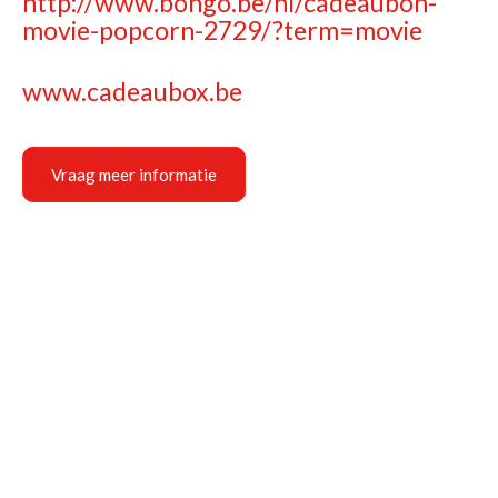
http://www.bongo.be/nl/cadeaubon-
movie-popcorn-2729/?term=movie
www.cadeaubox.be
Vraag meer informatie