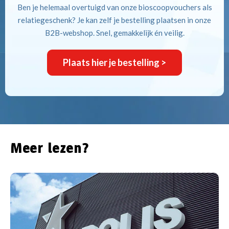
Bekijk
voor
Ben je helemaal overtuigd van onze bioscoopvouchers als
p
de
relatiegeschenk? Je kan zelf je bestelling plaatsen in onze
de
0
case
B2B-webshop. Snel, gemakkelijk én veilig.
impact
aart
die
025
ze
Plaats hier je bestelling >
ond
maken.
un
centste
vent
Bekijk
aats
de
case
even
Meer lezen?
nepolis-
ioscopen:
en
ivé-
lmvoorstelling
an