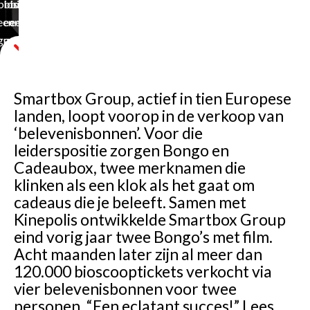
bioscoop,
bioscoop,
bioscoop,
een
een
een
groot
groot
groot
succes
succes
succes
Smartbox Group, actief in tien Europese
landen, loopt voorop in de verkoop van
‘belevenisbonnen’. Voor die
leiderspositie zorgen Bongo en
Cadeaubox, twee merknamen die
klinken als een klok als het gaat om
cadeaus die je beleeft. Samen met
Kinepolis ontwikkelde Smartbox Group
eind vorig jaar twee Bongo’s met film.
Acht maanden later zijn al meer dan
120.000 bioscooptickets verkocht via
vier belevenisbonnen voor twee
personen. “Een eclatant succes!” Lees