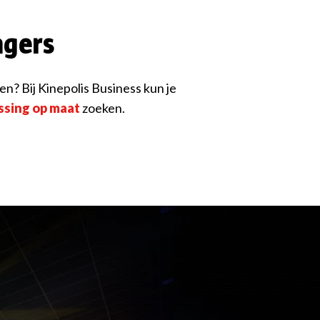
agers
? Bij Kinepolis Business kun je
ssing op maat
zoeken.