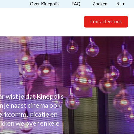
Over Kinepolis
FAQ
Zoeken
NL
Contacteer ons
 wist je dat Kinepolis
n je naast cinema ook
merkcommunicatie en
ikken we over enkele