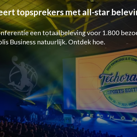
t topsprekers met all-star belevin
onferentie een totaalbeleving voor 1.800 bezo
is Business natuurlijk. Ontdek hoe.