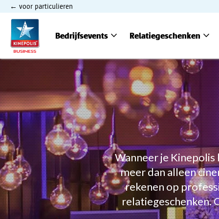
voor particulieren
expand_more
expand_more
Bedrijfsevents
Relatiegeschenken
Wanneer je Kinepolis 
meer dan alleen cine
rekenen op profess
relatiegeschenken. 