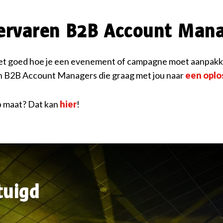
ervaren B2B Account Man
iet goed hoe je een evenement of campagne moet aanpakken
en B2B Account Managers die graag met jou naar
een oplo
p maat? Dat kan
hier
!
rtuigd