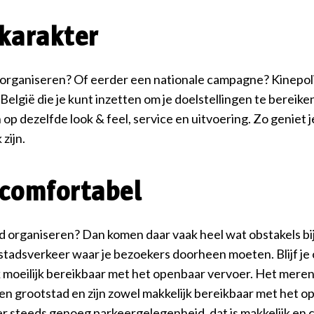
karakter
 organiseren? Of eerder een nationale campagne? Kinepol
 België die je kunt inzetten om je doelstellingen te bereik
op dezelfde look & feel, service en uitvoering. Zo geniet 
zijn.
 comfortabel
ad organiseren? Dan komen daar vaak heel wat obstakels bij
stadsverkeer waar je bezoekers doorheen moeten. Blijf je
ak moeilijk bereikbaar met het openbaar vervoer. Het meren
een grootstad en zijn zowel makkelijk bereikbaar met het o
 er steeds genoeg parkeergelegenheid, dat is makkelijk en 