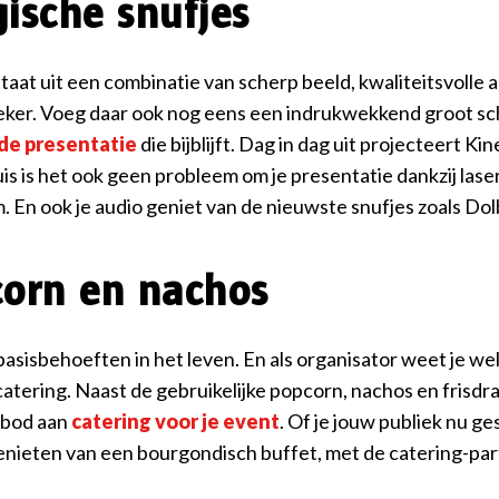
ische snufjes
aat uit een combinatie van scherp beeld, kwaliteitsvolle a
eker. Voeg daar ook nog eens een indrukwekkend groot sch
de presentatie
die bijblijft. Dag in dag uit projecteert Kin
s is het ook geen probleem om je presentatie dankzij laser-
. En ook je audio geniet van de nieuwste snufjes zoals Do
orn en nachos
 basisbehoeften in het leven. En als organisator weet je wel
catering. Naast de gebruikelijke popcorn, nachos en frisdran
nbod aan
catering voor je event
. Of je jouw publiek nu ge
genieten van een bourgondisch buffet, met de catering-part