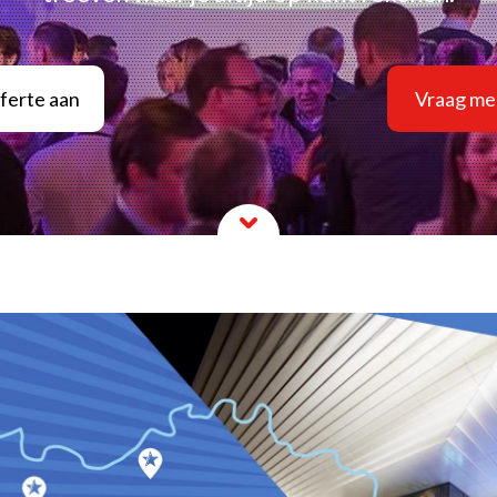
fferte aan
Vraag mee