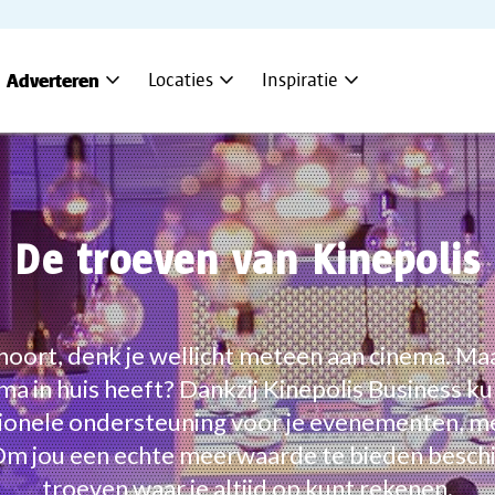
expand_more
expand_more
expand_more
Adverteren
Locaties
Inspiratie
De troeven van Kinepolis
hoort, denk je wellicht meteen aan cinema. Maar
ma in huis heeft? Dankzij Kinepolis Business ku
ionele ondersteuning voor je evenementen, 
Om jou een echte meerwaarde te bieden besch
troeven waar je altijd op kunt rekenen.