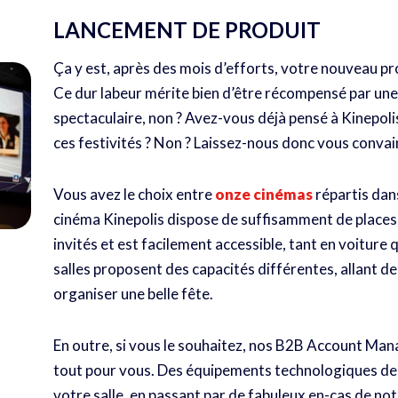
LANCEMENT DE PRODUIT
Ça y est, après des mois d’efforts, votre nouveau prod
Ce dur labeur mérite bien d’être récompensé par un
spectaculaire, non ? Avez-vous déjà pensé à Kinepol
ces festivités ? Non ? Laissez-nous donc vous convai
Vous avez le choix entre
onze cinémas
répartis dan
cinéma Kinepolis dispose de suffisamment de places 
invités et est facilement accessible, tant en voiture 
salles proposent des capacités différentes, allant d
organiser une belle fête.
En outre, si vous le souhaitez, nos B2B Account Ma
tout pour vous. Des équipements technologiques de 
votre salle, en passant par de fabuleux en-cas de no