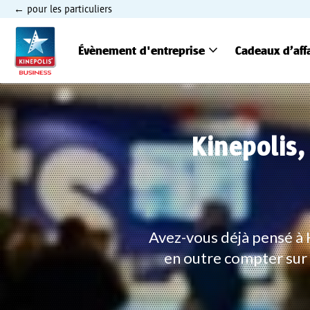
pour les particuliers
expand_more
Évènement d'entreprise
Cadeaux d’aff
Kinepolis
Avez-vous déjà pensé à
en outre compter sur