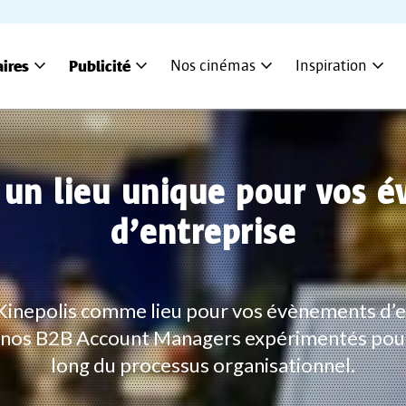
expand_more
expand_more
expand_more
expand_more
aires
Publicité
Nos cinémas
Inspiration
, un lieu unique pour vos 
d’entreprise
 Kinepolis comme lieu pour vos évènements d’e
 nos B2B Account Managers expérimentés pour 
long du processus organisationnel.