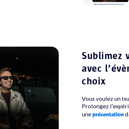
Sublimez 
avec l’év
choix
Vous voulez un tea
Prolongez l’expér
une
da
présentation