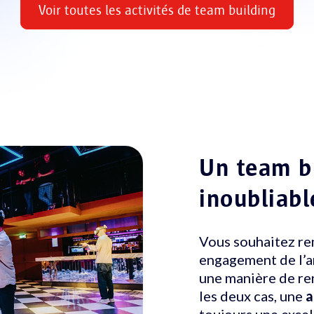
Voir toutes les activités de team building
Un team b
inoubliabl
Vous souhaitez re
engagement de l’a
une manière de ren
les deux cas, une
a
toujours une exce