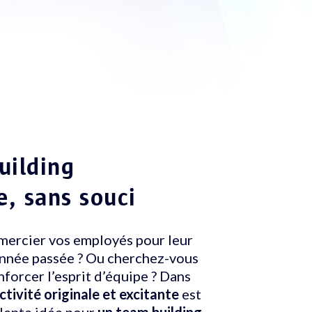
uilding
e, sans souci
mercier vos employés pour leur
nnée passée ? Ou cherchez-vous
forcer l’esprit d’équipe ? Dans
ctivité originale et excitante
est
llente idée pour
un team building
.