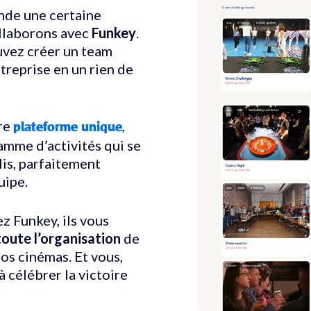
nde une certaine
ollaborons avec
Funkey
.
ouvez créer un team
treprise en un rien de
re
,
plateforme unique
amme d’activités qui se
is, parfaitement
uipe.
z Funkey, ils vous
toute l’organisation
de
os cinémas. Et vous,
à célébrer la victoire