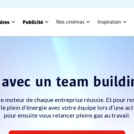
expand_more
expand_more
expand_more
expand_more
aires
Publicité
Nos cinémas
Inspiration
avec un team buildi
e moteur de chaque entreprise réussie. Et pour re
s le plein d’énergie avec votre équipe lors d’une act
pour ensuite vous relancer pleins gaz au travail.