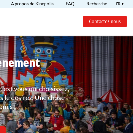
A propos de Kinepolis
FAQ
Recherche
FR
Contactez-nous
vènement
est vous qui choisissez,
 le désirez. Une chose
omis !