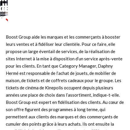
de
de
de
fidélité
fidélité
fidélité
Kinepolis
Kinepolis
Kinepolis
Boost Group aide les marques et les commerçants à booster
dans
dans
dans
leurs ventes et à fidéliser leur clientèle. Pour ce faire, elle
l’assortiment
l’assortiment
l’assortiment
propose un large éventail de services, de la réalisation de
d’avantages
d’avantages
d’avantages
sites Internet à la mise à disposition d’un service après-vente
de
de
de
pour les clients. En tant que Category Manager, Daphny
Boost
Boost
Boost
Hermé est responsable de l’achat de jouets, de mobilier de
Group
Group
Group
maison, de tickets et de coffrets cadeaux pour le groupe. Les
tickets de cinéma de Kinepolis occupent depuis plusieurs
années une place de choix dans l’assortiment, indique-t-elle.
Boost Group est expert en fidélisation des clients. Au cœur de
son offre figurent des programmes à long terme, qui
permettent aux clients des marques et des commerçants de
cumuler des points grâce à leurs achats. Ils ont ensuite la