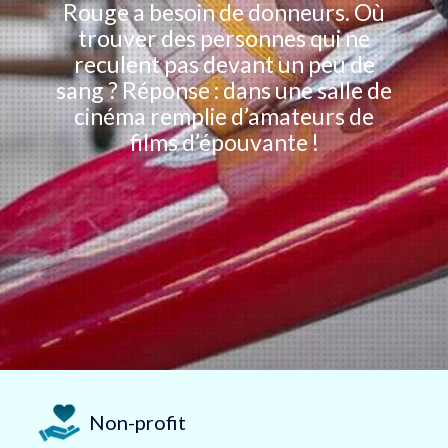
Rouge a besoin de donneurs. Où
trouver des personnes qui ne
reculent pas devant un peu de
sang ? Réponse : dans une salle de
cinéma remplie d’amateurs de
films d’épouvante !
Non-profit