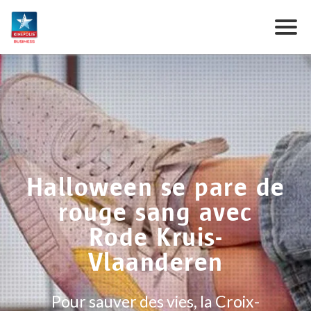
Halloween se pare de
rouge sang avec
Rode Kruis-
Vlaanderen
Pour sauver des vies, la Croix-