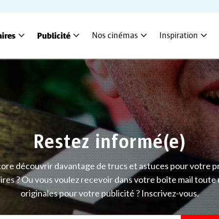
expand_more
expand_more
expand_more
expand_more
aires
Publicité
Nos cinémas
Inspiration
Restez informé(e)
ore découvrir davantage de trucs et astuces pour votre
ires ? Ou vous voulez recevoir dans votre boîte mail toute 
originales pour votre publicité ? Inscrivez-vous.