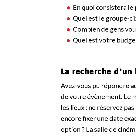
En quoi consistera l
Quel est le groupe-c
Combien de gens voul
Quel est votre budge
La recherche d'un 
Avez-vous pu répondre aux
de votre évènement. Le m
les lieux : ne réservez p
encore fixer une date exa
option ? La salle de ciné