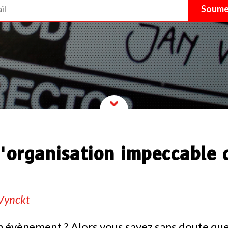
l'organisation impeccable 
 Vynckt
un évènement ? Alors vous savez sans doute que